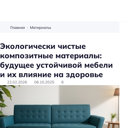
М
е
Главная
Материалы
б
е
Экологически чистые
л
композитные материалы:
ь
с
будущее устойчивой мебели
в
и их влияние на здоровье
о
и
22.02.2026
06.10.2025
6
м
и
р
у
к
а