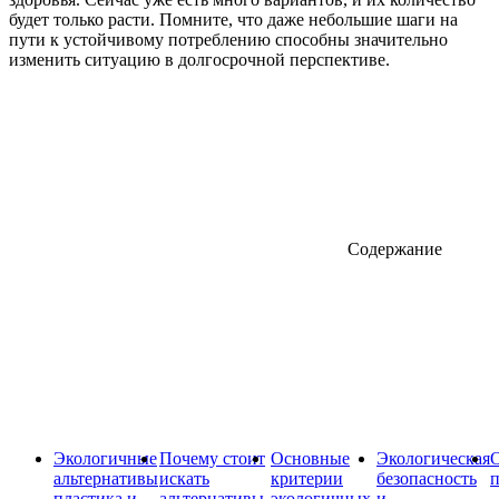
будет только расти. Помните, что даже небольшие шаги на
пути к устойчивому потреблению способны значительно
изменить ситуацию в долгосрочной перспективе.
Содержание
Экологичные
Почему стоит
Основные
Экологическая
О
альтернативы
искать
критерии
безопасность
пластика и
альтернативы
экологичных
и