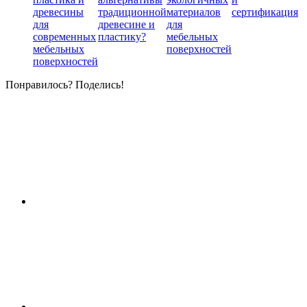
древесины
традиционной
материалов
сертификация
для
древесине и
для
современных
пластику?
мебельных
мебельных
поверхностей
поверхностей
Понравилось? Поделись!