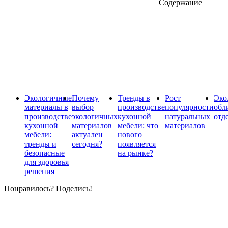
Содержание
Экологичные
Почему
Тренды в
Рост
Эко
материалы в
выбор
производстве
популярности
обл
производстве
экологичных
кухонной
натуральных
отд
кухонной
материалов
мебели: что
материалов
мебели:
актуален
нового
тренды и
сегодня?
появляется
безопасные
на рынке?
для здоровья
решения
Понравилось? Поделись!