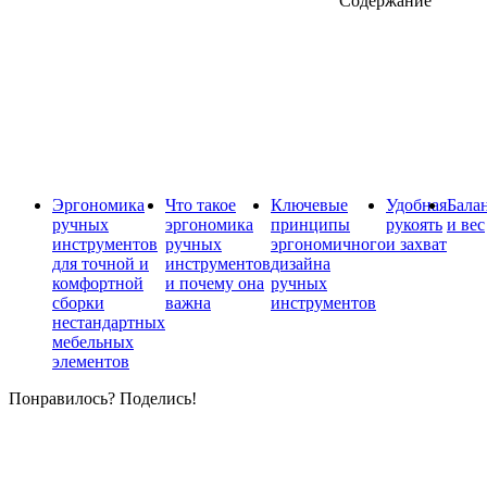
Содержание
Эргономика
Что такое
Ключевые
Удобная
Бала
ручных
эргономика
принципы
рукоять
и вес
инструментов
ручных
эргономичного
и захват
для точной и
инструментов
дизайна
комфортной
и почему она
ручных
сборки
важна
инструментов
нестандартных
мебельных
элементов
Понравилось? Поделись!