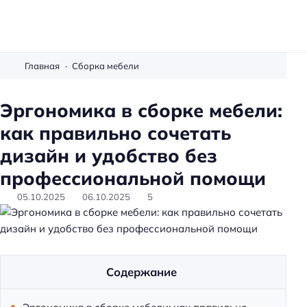
М
е
Главная
Сборка мебели
б
е
Эргономика в сборке мебели:
л
как правильно сочетать
ь
с
дизайн и удобство без
в
профессиональной помощи
о
и
05.10.2025
06.10.2025
5
м
и
р
у
Содержание
к
а