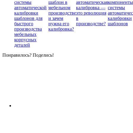
системы
шаблон в
автоматическая
компоненты
автоматической
мебельном
калибровка —
системы
калибровки
производстве
это революция
автоматиче
шаблонов для
и зачем
в
калибровки
быстрого
нужна его
производстве?
шаблонов
производства
калибровка?
мебельных
корпусных
деталей
Понравилось? Поделись!