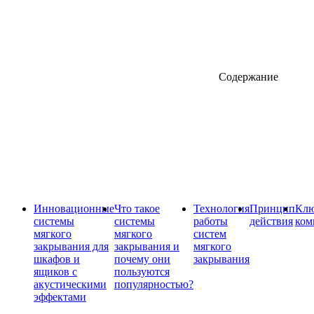
Содержание
Инновационные
Что такое
Технология
Принцип
Клю
системы
системы
работы
действия
ком
мягкого
мягкого
систем
закрывания для
закрывания и
мягкого
шкафов и
почему они
закрывания
ящиков с
пользуются
акустическими
популярностью?
эффектами