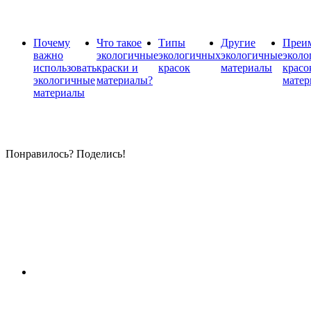
Почему
Что такое
Типы
Другие
Преи
важно
экологичные
экологичных
экологичные
эколо
использовать
краски и
красок
материалы
красо
экологичные
материалы?
матер
материалы
Понравилось? Поделись!