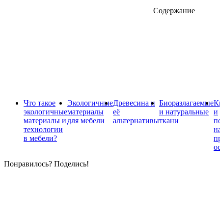
Содержание
Что такое
Экологичные
Древесина и
Биоразлагаемые
К
экологичные
материалы
её
и натуральные
и
материалы и
для мебели
альтернативы
ткани
п
технологии
н
в мебели?
п
о
Понравилось? Поделись!