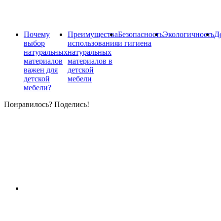
Почему
Преимущества
Безопасность
Экологичность
Д
выбор
использования
и гигиена
натуральных
натуральных
материалов
материалов в
важен для
детской
детской
мебели
мебели?
Понравилось? Поделись!