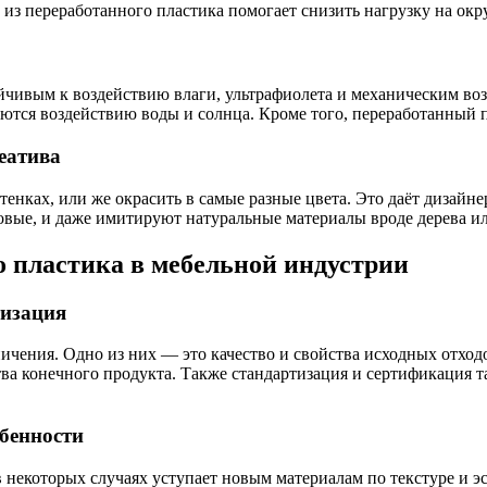
 из переработанного пластика помогает снизить нагрузку на ок
ойчивым к воздействию влаги, ультрафиолета и механическим во
ются воздействию воды и солнца. Кроме того, переработанный пл
еатива
енках, или же окрасить в самые разные цвета. Это даёт дизайн
товые, и даже имитируют натуральные материалы вроде дерева и
 пластика в мебельной индустрии
тизация
чения. Одно из них — это качество и свойства исходных отходо
ва конечного продукта. Также стандартизация и сертификация т
обенности
 некоторых случаях уступает новым материалам по текстуре и э