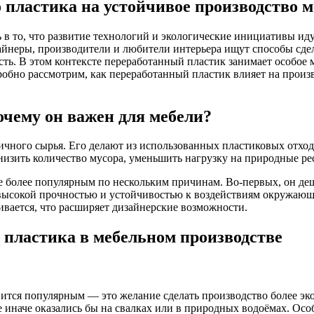
 пластика на устойчивое производство м
ь в то, что развитие технологий и экологические инициативы ид
зайнеры, производители и любители интерьера ищут способы сде
ть. В этом контексте переработанный пластик занимает особое м
робно рассмотрим, как переработанный пластик влияет на произ
очему он важен для мебели?
чного сырья. Его делают из использованных пластиковых отход
снизить количество мусора, уменьшить нагрузку на природные р
е более популярным по нескольким причинам. Во-первых, он де
высокой прочностью и устойчивостью к воздействиям окружающе
вается, что расширяет дизайнерские возможности.
пластика в мебельном производстве
вится популярным — это желание сделать производство более э
 иначе оказались бы на свалках или в природных водоёмах. Особ