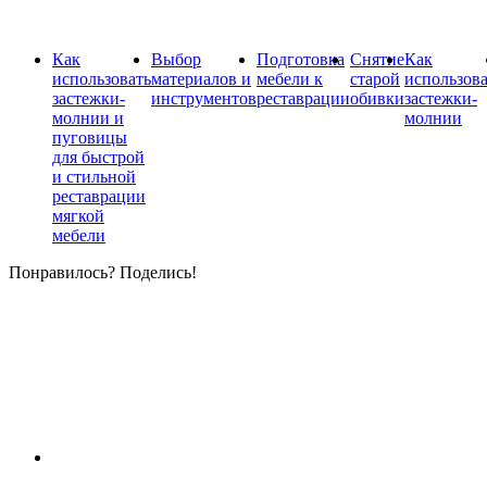
Как
Выбор
Подготовка
Снятие
Как
использовать
материалов и
мебели к
старой
использова
застежки-
инструментов
реставрации
обивки
застежки-
молнии и
молнии
пуговицы
для быстрой
и стильной
реставрации
мягкой
мебели
Понравилось? Поделись!