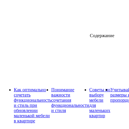
Содержание
Как оптимально
Понимание
Советы по
Учитыва
сочетать
важности
выбору
размеры 
функциональность
сочетания
мебели
пропорц
и стиль при
функциональности
для
обновлении
и стиля
маленьких
маленькой мебели
квартир
в квартире