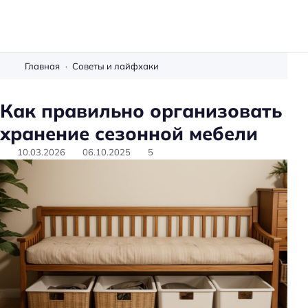
М
е
Главная
Советы и лайфхаки
б
е
Как правильно организовать
л
хранение сезонной мебели
ь
с
10.03.2026
06.10.2025
5
в
о
и
м
и
р
у
к
а