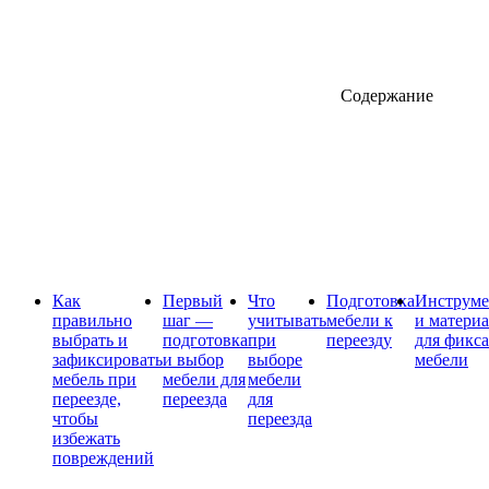
Содержание
Как
Первый
Что
Подготовка
Инструм
правильно
шаг —
учитывать
мебели к
и матери
выбрать и
подготовка
при
переезду
для фикс
зафиксировать
и выбор
выборе
мебели
мебель при
мебели для
мебели
переезде,
переезда
для
чтобы
переезда
избежать
повреждений