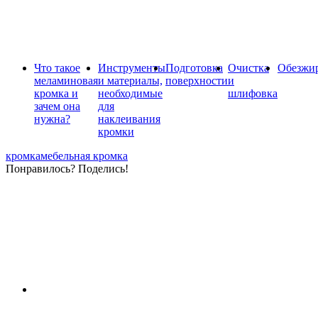
Что такое
Инструменты
Подготовка
Очистка
Обезжи
меламиновая
и материалы,
поверхности
и
кромка и
необходимые
шлифовка
зачем она
для
нужна?
наклеивания
кромки
кромка
мебельная кромка
Понравилось? Поделись!