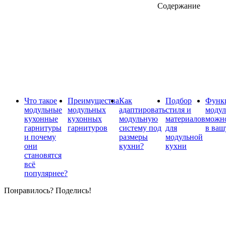
Содержание
Что такое
Преимущества
Как
Подбор
Функ
модульные
модульных
адаптировать
стиля и
модул
кухонные
кухонных
модульную
материалов
можн
гарнитуры
гарнитуров
систему под
для
в ваш
и почему
размеры
модульной
они
кухни?
кухни
становятся
всё
популярнее?
Понравилось? Поделись!