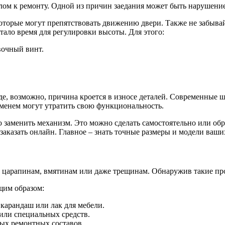
налом к ремонту. Одной из причин заедания может быть нарушен
 которые могут препятствовать движению двери. Также не забыв
тало время для регулировки высоты. Для этого:
вочный винт.
режде, возможно, причина кроется в износе деталей. Современ
менем могут утратить свою функциональность.
заменить механизм. Это можно сделать самостоятельно или обрат
аказать онлайн. Главное – знать точные размеры и модели ваши
 царапинам, вмятинам или даже трещинам. Обнаружив такие пр
щим образом:
карандаш или лак для мебели.
или специальных средств.
ых ремонтных составов.