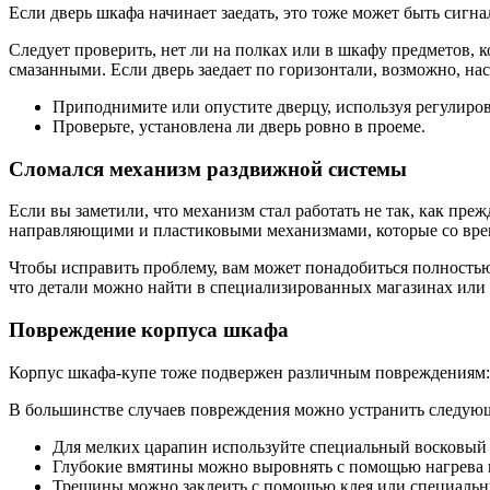
Если дверь шкафа начинает заедать, это тоже может быть сиг
Следует проверить, нет ли на полках или в шкафу предметов,
смазанными. Если дверь заедает по горизонтали, возможно, нас
Приподнимите или опустите дверцу, используя регулиро
Проверьте, установлена ли дверь ровно в проеме.
Сломался механизм раздвижной системы
Если вы заметили, что механизм стал работать не так, как п
направляющими и пластиковыми механизмами, которые со вре
Чтобы исправить проблему, вам может понадобиться полностью 
что детали можно найти в специализированных магазинах или з
Повреждение корпуса шкафа
Корпус шкафа-купе тоже подвержен различным повреждениям:
В большинстве случаев повреждения можно устранить следую
Для мелких царапин используйте специальный восковый 
Глубокие вмятины можно выровнять с помощью нагрева 
Трещины можно заклеить с помощью клея или специальн