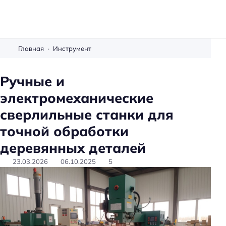
М
е
Главная
Инструмент
б
е
Ручные и
л
электромеханические
ь
с
сверлильные станки для
в
точной обработки
о
деревянных деталей
и
м
23.03.2026
06.10.2025
5
и
р
у
к
а