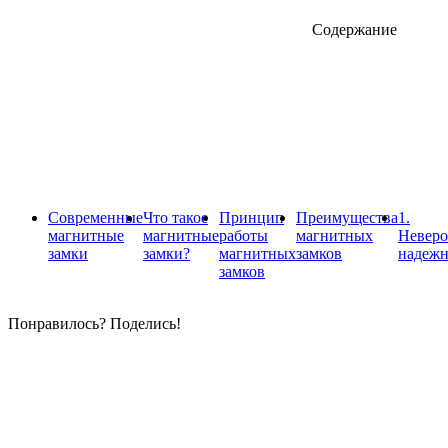
Содержание
Современные
Что такое
Принцип
Преимущества
1.
магнитные
магнитные
работы
магнитных
Неверо
замки
замки?
магнитных
замков
надежн
замков
Понравилось? Поделись!