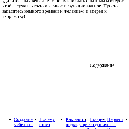
удивительных вещей. Вам не нужно быть опытным мастером,
чтобы сделать что-то красивое и функциональное. Просто
запаситесь немного времени и желанием, и вперед к
творчеству!
Содержание
Создание
Почему
Как найти
Процесс
Первый
мебели из
стоит
подходящие
создания
шаг: