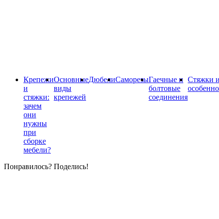
Крепежи
Основные
Дюбели
Саморезы
Гаечные и
Стяжки и
и
виды
болтовые
особенно
стяжки:
крепежей
соединения
зачем
они
нужны
при
сборке
мебели?
Понравилось? Поделись!