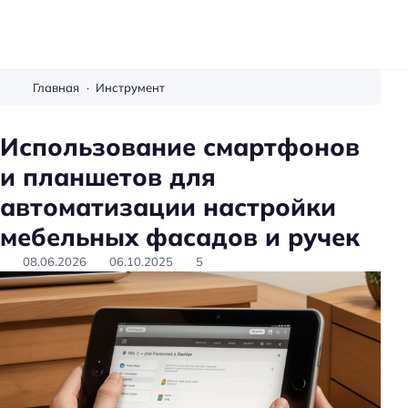
М
е
Главная
Инструмент
б
е
Использование смартфонов
л
и планшетов для
ь
с
автоматизации настройки
в
мебельных фасадов и ручек
о
и
08.06.2026
06.10.2025
5
м
и
р
у
к
а