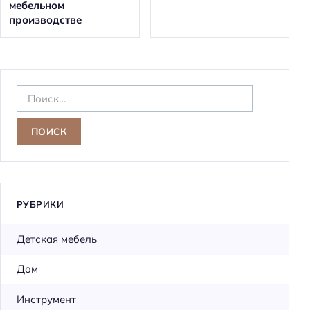
мебельном
производстве
Н
а
й
т
и
:
РУБРИКИ
Детская мебель
Дом
Инструмент