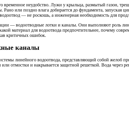
то временное неудобство. Лужи у крыльца, размытый газон, тр
ы. Рано или поздно влага добирается до фундамента, запуская ц
одоотвод — не роскошь, а инженерная необходимость для продл
ции — водоотводные лотки и каналы. Они выполняют роль линей
 какой материал для водоотвода предпочтительнее, почему совре
ежав критичных ошибок.
ажные каналы
стемы линейного водоотвода, представляющий собой желоб прям
или отмостки и накрывается защитной решеткой. Вода через реш