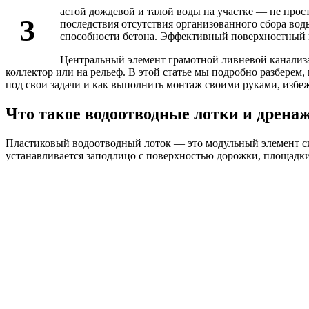
астой дождевой и талой воды на участке — не прос
З
последствия отсутствия организованного сбора вод
способности бетона. Эффективный поверхностный в
Центральный элемент грамотной ливневой канализа
коллектор или на рельеф. В этой статье мы подробно разберем,
под свои задачи и как выполнить монтаж своими руками, изб
Что такое водоотводные лотки и дрен
Пластиковый водоотводный лоток — это модульный элемент си
устанавливается заподлицо с поверхностью дорожки, площадки 