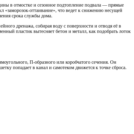
ещины в отмостке и сезонное подтопление подвала — прямые
икл «заморозок-оттаивание», что ведет к снижению несущей
ения срока службы дома.
ного дренажа, собирая воду с поверхности и отводя её в
менный пластик вытесняет бетон и металл, как подобрать лоток
оугольного, П-образного или коробчатого сечения. Он
етку попадает в канал и самотеком движется к точке сброса.