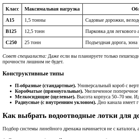
Класс
Максимальная нагрузка
Обл
A15
1,5 тонны
Садовые дорожки, велодо
B125
12,5 тонн
Парковка для легкового 
C250
25 тонн
Подъездная дорога, зона
Совет специалиста:
Даже если вы планируете только пешеходн
прочности лишним не будет.
Конструктивные типы
П-образные (стандартные).
Универсальный короб с верт
Коробчатые (прямоугольные).
Увеличенное поперечное 
Мелкосидящие (щелевые).
Высота корпуса 50–70 мм. Ид
Радиусные (с внутренним уклоном).
Дно канала имеет г
Как выбрать водоотводные лотки для д
Подбор системы линейного дренажа начинается не с каталога, а