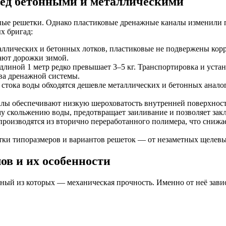
ед бетонными и металлическими
ные решетки. Однако пластиковые дренажные каналы изменили п
х бригад:
аллических и бетонных лотков, пластиковые не подвержены корр
ают дорожки зимой.
длиной 1 метр редко превышает 3–5 кг. Транспортировка и уста
ва дренажной системы.
стока воды обходятся дешевле металлических и бетонных аналого
ы обеспечивают низкую шероховатость внутренней поверхности
ему скольжению воды, предотвращает заиливание и позволяет за
производятся из вторично переработанного полимера, что сни
ки типоразмеров и вариантов решеток — от незаметных щелевы
в и их особенности
вный из которых — механическая прочность. Именно от неё зав