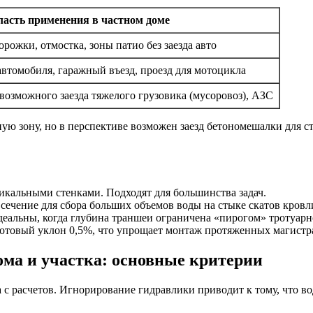
асть применения в частном доме
рожки, отмостка, зоны патио без заезда авто
автомобиля, гаражный въезд, проезд для мотоцикла
 возможного заезда тяжелого грузовика (мусоровоз), АЗС
ую зону, но в перспективе возможен заезд бетономешалки для ст
икальными стенками. Подходят для большинства задач.
сечение для сбора больших объемов воды на стыке скатов кровл
еальны, когда глубина траншеи ограничена «пирогом» тротуарн
отовый уклон 0,5%, что упрощает монтаж протяженных магистр
ома и участка: основные критерии
 с расчетов. Игнорирование гидравлики приводит к тому, что во