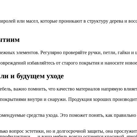
ролей или масел, которые проникают в структуру дерева и вос
рытиим
епежных элементов. Регулярно проверяйте ручки, петли, гайки и
повреждений избавляйтесь от старого покрытия и наносите новое
ли и будущем уходе
бель, важно помнить, что качество материалов напрямую влияет
окрытиями внутри и снаружи. Продукция хороших производител
омендуемые средства ухода. Это поможет понять, как правильно 
ько вопрос эстетики, но и долгосрочной защиты, она прослужит 
 профилактики — и ваша мебель всегда останется красивой, ярко