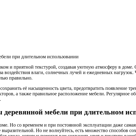
нком и приятной текстурой, создавая уютную атмосферу в доме. 
-за воздействия влаги, солнечных лучей и ежедневных нагрузок.
лью правильно.
сохранить её насыщенность цвета, предотвратить появление тре
акторов, а также правильное расположение мебели. Регулярное 
.
ы деревянной мебели при длительном ис
 доме. Но со временем и при постоянной эксплуатации даже сама
е выразительной. Но не волнуйтесь, есть множество способов со
бах ухода, которые помогут вам сохранить цвет и текстуру ваше