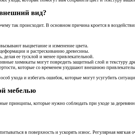
 внешний вид?
очему так происходит. В основном причина кроется в воздейств
 вызывают выцветание и изменение цвета.
 деформации и растрескиванию древесины.
, делая ее тусклой и менее привлекательной.
сивные химикаты могут повредить защитный слой и текстуру др
ртости, которые со временем ухудшают внешнюю привлекатель
соб ухода и избегать ошибок, которые могут усугубить ситуац
ой мебелью
вные принципы, которые нужно соблюдать при уходе за деревян
впитываться в поверхность и ускорять износ. Регулярная мягкая 